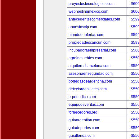
proyectostecnologicos.com
$60
webhostingmexico.com
$60
antecedentescomerciales.com
$59
apuestasvip.com
$59
mundodeofertas.com
$59
propiedadescancun.com
$59
incubadoraempresarial.com
$58
agroinmuebles.com
$55
alquileresbarcelona.com
$55
asesoriaenseguridad.com
$55
bodegasdeargentina.com
$55
detectordebilletes.com
$55
e-periodico.com
$55
equipodeventas.com
$55
fornecedores.org
$55
guiaargentina.com
$55
guiadeportes.com
$55
guiaflorida.com
$55