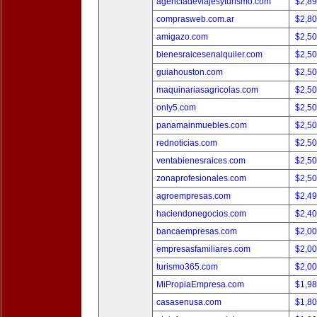
agenciadeviajesyturismo.com
$2,8
comprasweb.com.ar
$2,8
amigazo.com
$2,5
bienesraicesenalquiler.com
$2,5
guiahouston.com
$2,5
maquinariasagricolas.com
$2,5
only5.com
$2,5
panamainmuebles.com
$2,5
rednoticias.com
$2,5
ventabienesraices.com
$2,5
zonaprofesionales.com
$2,5
agroempresas.com
$2,4
haciendonegocios.com
$2,4
bancaempresas.com
$2,0
empresasfamiliares.com
$2,0
turismo365.com
$2,0
MiPropiaEmpresa.com
$1,9
casasenusa.com
$1,8