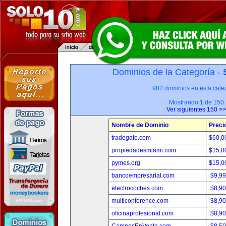
Dominios de la Categoría -
982 dominios en esta categ
Mostrando 1 de 150
Ver siguientes 150 >>
Nombre de Dominio
Preci
tradegate.com
$60,0
propiedadesmiami.com
$15,0
pymes.org
$15,0
bancoempresarial.com
$9,9
electrocoches.com
$8,9
multiconference.com
$8,9
oficinaprofesional.com
$8,9