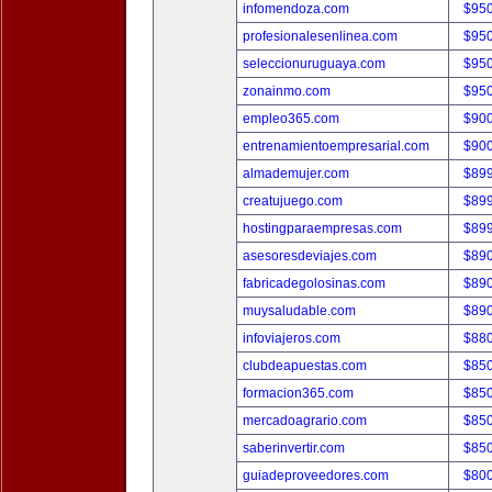
infomendoza.com
$95
profesionalesenlinea.com
$95
seleccionuruguaya.com
$95
zonainmo.com
$95
empleo365.com
$90
entrenamientoempresarial.com
$90
almademujer.com
$89
creatujuego.com
$89
hostingparaempresas.com
$89
asesoresdeviajes.com
$89
fabricadegolosinas.com
$89
muysaludable.com
$89
infoviajeros.com
$88
clubdeapuestas.com
$85
formacion365.com
$85
mercadoagrario.com
$85
saberinvertir.com
$85
guiadeproveedores.com
$80