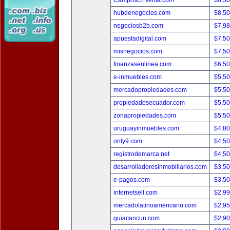
CamposEnVenta.com
$8,5
hubdenegocios.com
$8,5
negociosb2b.com
$7,9
apuestadigital.com
$7,5
misnegocios.com
$7,5
finanzasenlinea.com
$6,5
e-inmuebles.com
$5,5
mercadopropiedades.com
$5,5
propiedadesecuador.com
$5,5
zonapropiedades.com
$5,5
uruguayinmuebles.com
$4,8
only9.com
$4,5
registrodemarca.net
$4,5
desarrolladoresinmobiliarios.com
$3,5
e-pagos.com
$3,5
internetsell.com
$2,9
mercadolatinoamericano.com
$2,9
guiacancun.com
$2,9