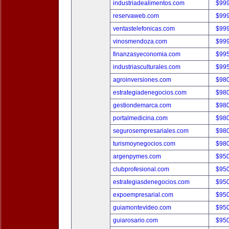
industriadealimentos.com
$99
reservaweb.com
$99
ventastelefonicas.com
$99
vinosmendoza.com
$99
finanzasyeconomia.com
$99
industriasculturales.com
$99
agroinversiones.com
$98
estrategiadenegocios.com
$98
gestiondemarca.com
$98
portalmedicina.com
$98
segurosempresariales.com
$98
turismoynegocios.com
$98
argenpymes.com
$95
clubprofesional.com
$95
estrategiasdenegocios.com
$95
expoempresarial.com
$95
guiamontevideo.com
$95
guiarosario.com
$95