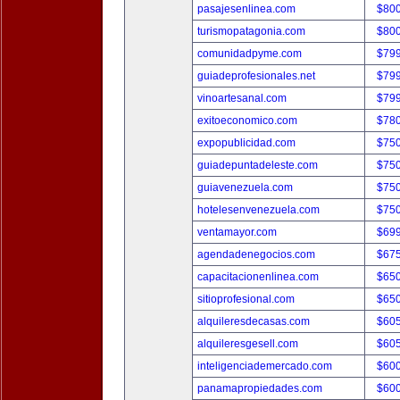
pasajesenlinea.com
$80
turismopatagonia.com
$80
comunidadpyme.com
$79
guiadeprofesionales.net
$79
vinoartesanal.com
$79
exitoeconomico.com
$78
expopublicidad.com
$75
guiadepuntadeleste.com
$75
guiavenezuela.com
$75
hotelesenvenezuela.com
$75
ventamayor.com
$69
agendadenegocios.com
$67
capacitacionenlinea.com
$65
sitioprofesional.com
$65
alquileresdecasas.com
$60
alquileresgesell.com
$60
inteligenciademercado.com
$60
panamapropiedades.com
$60