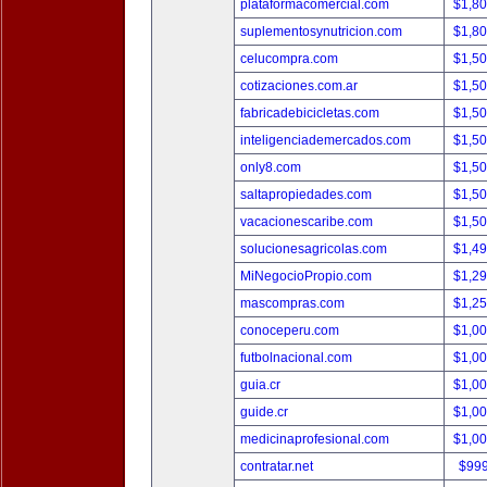
plataformacomercial.com
$1,8
suplementosynutricion.com
$1,8
celucompra.com
$1,5
cotizaciones.com.ar
$1,5
fabricadebicicletas.com
$1,5
inteligenciademercados.com
$1,5
only8.com
$1,5
saltapropiedades.com
$1,5
vacacionescaribe.com
$1,5
solucionesagricolas.com
$1,4
MiNegocioPropio.com
$1,2
mascompras.com
$1,2
conoceperu.com
$1,0
futbolnacional.com
$1,0
guia.cr
$1,0
guide.cr
$1,0
medicinaprofesional.com
$1,0
contratar.net
$99