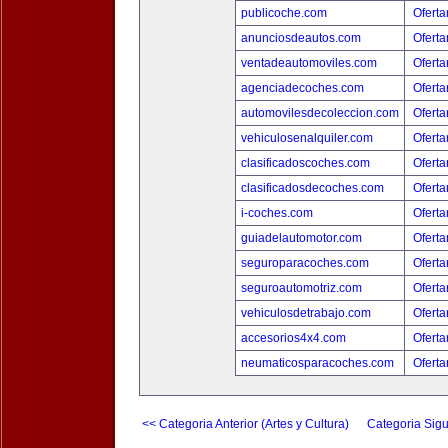
publicoche.com
Oferta
anunciosdeautos.com
Oferta
ventadeautomoviles.com
Oferta
agenciadecoches.com
Oferta
automovilesdecoleccion.com
Oferta
vehiculosenalquiler.com
Oferta
clasificadoscoches.com
Oferta
clasificadosdecoches.com
Oferta
i-coches.com
Oferta
guiadelautomotor.com
Oferta
seguroparacoches.com
Oferta
seguroautomotriz.com
Oferta
vehiculosdetrabajo.com
Oferta
accesorios4x4.com
Oferta
neumaticosparacoches.com
Oferta
<< Categoria Anterior (Artes y Cultura)
Categoria Sigu