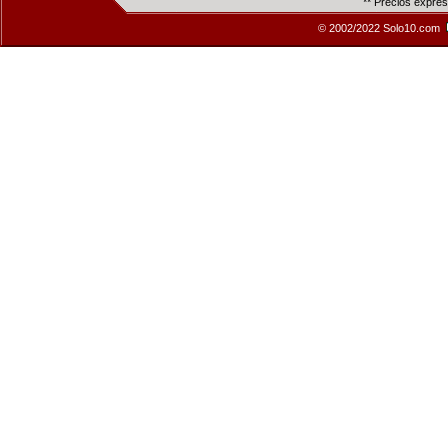
** Precios expre
© 2002/2022 Solo10.com