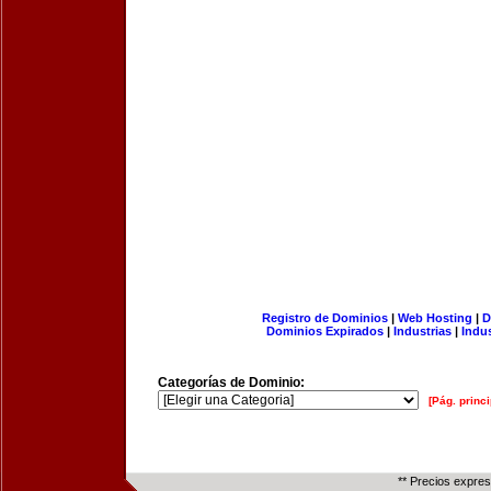
Registro de Dominios
|
Web Hosting
|
D
Dominios Expirados
|
Industrias
|
Indu
Categorías de Dominio:
[Pág. princi
** Precios expre