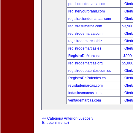
productosdemarca.com
Ofert
registeryourbrand.com
Ofert
registraciondemarcas.com
Ofert
registresumarca.com
$3,50
registrodemarca.com
Ofert
registrodemarcas.biz
Ofert
registrodemarcas.es
Ofert
RegistroDeMarcas.net
$999
registrodemarcas.org
$5,00
registrodepatentes.com.es
Ofert
RegistroDePatentes.es
Ofert
revistademarcas.com
Ofert
todaslasmarcas.com
Ofert
ventademarcas.com
Ofert
<< Categoria Anterior (Juegos y
Entretenimiento)