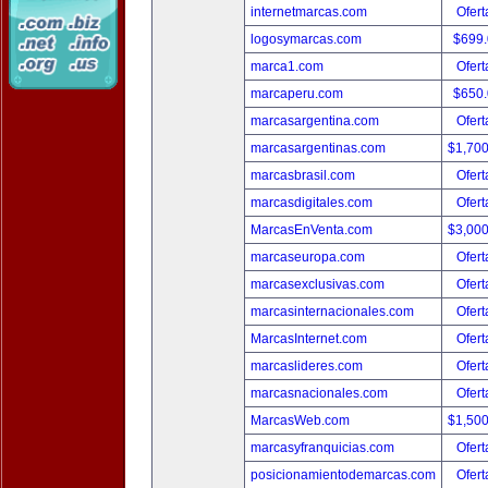
internetmarcas.com
Ofert
logosymarcas.com
$699
marca1.com
Ofert
marcaperu.com
$650
marcasargentina.com
Ofert
marcasargentinas.com
$1,70
marcasbrasil.com
Ofert
marcasdigitales.com
Ofert
MarcasEnVenta.com
$3,00
marcaseuropa.com
Ofert
marcasexclusivas.com
Ofert
marcasinternacionales.com
Ofert
MarcasInternet.com
Ofert
marcaslideres.com
Ofert
marcasnacionales.com
Ofert
MarcasWeb.com
$1,50
marcasyfranquicias.com
Ofert
posicionamientodemarcas.com
Ofert