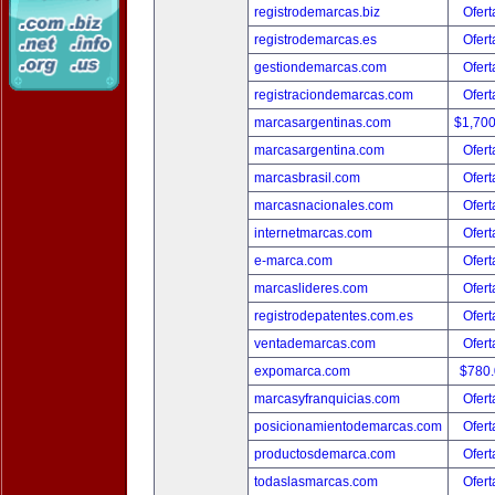
registrodemarcas.biz
Ofert
registrodemarcas.es
Ofert
gestiondemarcas.com
Ofert
registraciondemarcas.com
Ofert
marcasargentinas.com
$1,70
marcasargentina.com
Ofert
marcasbrasil.com
Ofert
marcasnacionales.com
Ofert
internetmarcas.com
Ofert
e-marca.com
Ofert
marcaslideres.com
Ofert
registrodepatentes.com.es
Ofert
ventademarcas.com
Ofert
expomarca.com
$780
marcasyfranquicias.com
Ofert
posicionamientodemarcas.com
Ofert
productosdemarca.com
Ofert
todaslasmarcas.com
Ofert