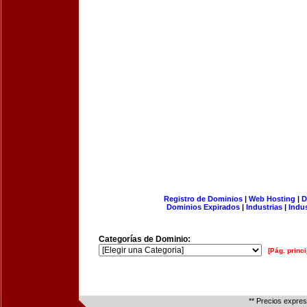
Registro de Dominios
|
Web Hosting
|
D
Dominios Expirados
|
Industrias
|
Indu
Categorías de Dominio:
[Pág. princi
** Precios expre