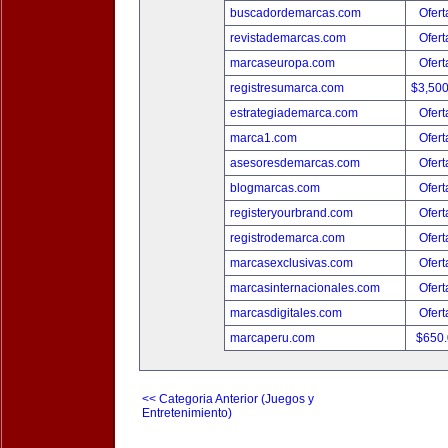
buscadordemarcas.com
Ofert
revistademarcas.com
Ofert
marcaseuropa.com
Ofert
registresumarca.com
$3,50
estrategiademarca.com
Ofert
marca1.com
Ofert
asesoresdemarcas.com
Ofert
blogmarcas.com
Ofert
registeryourbrand.com
Ofert
registrodemarca.com
Ofert
marcasexclusivas.com
Ofert
marcasinternacionales.com
Ofert
marcasdigitales.com
Ofert
marcaperu.com
$650
<< Categoria Anterior (Juegos y
Entretenimiento)