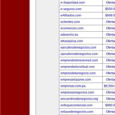
e-Seguridad.com
Oferta
e-seguros.com
$550.
eAfiliados.com
$899.
eclientes.com
Oferta
ecomercios.com
Oferta
ederecho.eu
Oferta
efranquicia.com
Oferta
ejecutivodenegocios.com
Oferta
ejecutivosdenegocios.com
Oferta
emprendedoresenred.com
Oferta
emprendedorvirtual.com
Oferta
emprendetunegocio.com
Oferta
empresariopyme.com
Oferta
empresas.com.pa
$6,500
empresasnegocios.com
Oferta
encuentrosdenegocios.org
Oferta
enfoquecomercial.com
$980.
enlacedenegocios.com
Oferta