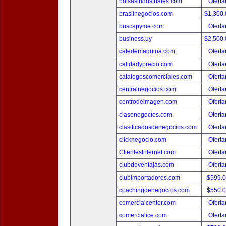
bolsasindustriales.com
Oferta
brasilnegocios.com
$1,300
buscapyme.com
Oferta
business.uy
$2,500
cafedemaquina.com
Oferta
calidadyprecio.com
Oferta
catalogoscomerciales.com
Oferta
centralnegocios.com
Oferta
centrodeimagen.com
Oferta
clasenegocios.com
Oferta
clasificadosdenegocios.com
Oferta
clicknegocio.com
Oferta
ClientesInternet.com
Oferta
clubdeventajas.com
Oferta
clubimportadores.com
$599.
coachingdenegocios.com
$550.
comercialcenter.com
Oferta
comercialice.com
Oferta