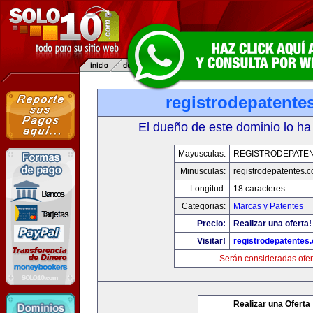
registrodepatente
El dueño de este dominio lo ha
Mayusculas:
REGISTRODEPATEN
Minusculas:
registrodepatentes.
Longitud:
18 caracteres
Categorias:
Marcas y Patentes
Precio:
Realizar una oferta!
Visitar!
registrodepatentes
Serán consideradas ofer
Realizar una Oferta