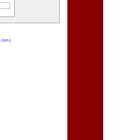
a.com
|