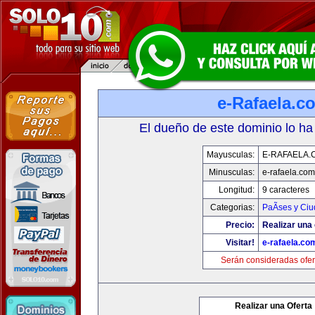
e-Rafaela.c
El dueño de este dominio lo ha
Mayusculas:
E-RAFAELA.
Minusculas:
e-rafaela.com
Longitud:
9 caracteres
Categorias:
PaÃ­ses y Ci
Precio:
Realizar una 
Visitar!
e-rafaela.co
Serán consideradas ofer
Realizar una Oferta