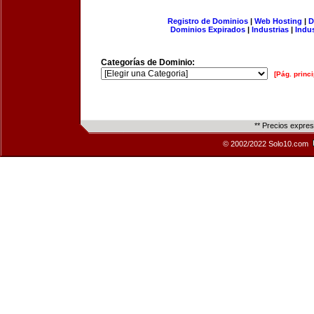
Registro de Dominios
|
Web Hosting
|
D
Dominios Expirados
|
Industrias
|
Indu
Categorías de Dominio:
[Pág. princi
** Precios expre
© 2002/2022 Solo10.com