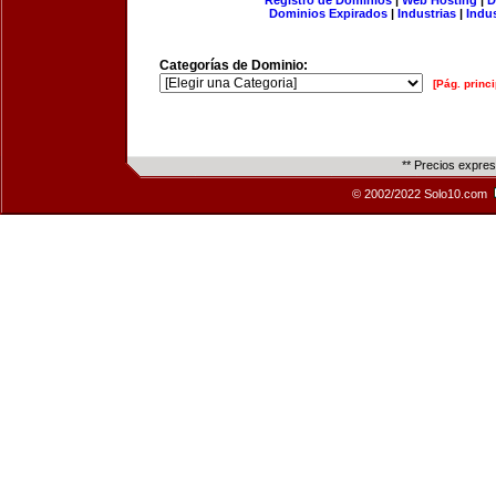
Registro de Dominios
|
Web Hosting
|
D
Dominios Expirados
|
Industrias
|
Indu
Categorías de Dominio:
[Pág. princi
** Precios expre
© 2002/2022 Solo10.com