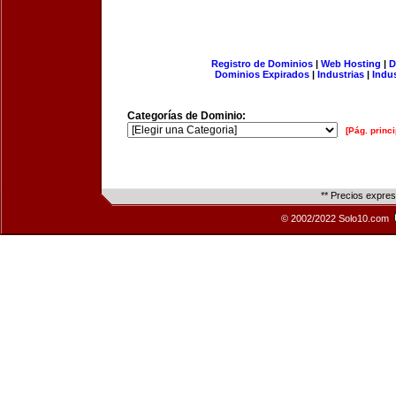
Registro de Dominios
|
Web Hosting
|
D
Dominios Expirados
|
Industrias
|
Indu
Categorías de Dominio:
[Pág. princi
** Precios expre
© 2002/2022 Solo10.com