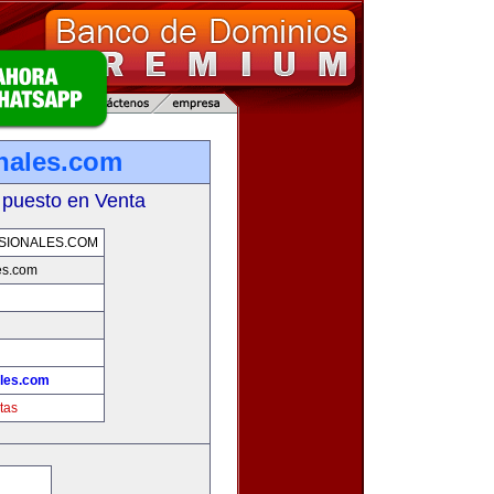
nales.com
 puesto en Venta
SIONALES.COM
es.com
les.com
tas