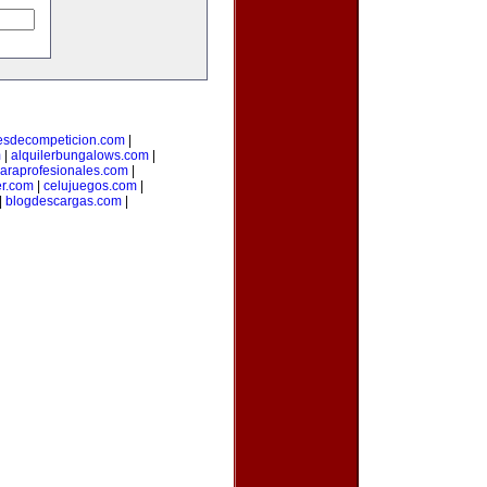
esdecompeticion.com
|
m
|
alquilerbungalows.com
|
araprofesionales.com
|
er.com
|
celujuegos.com
|
|
blogdescargas.com
|