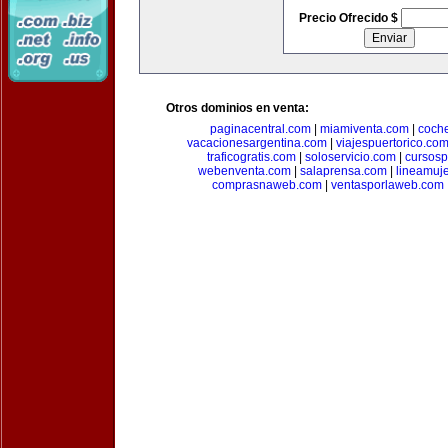
Precio Ofrecido $
Otros dominios en venta:
paginacentral.com
|
miamiventa.com
|
coch
vacacionesargentina.com
|
viajespuertorico.co
traficogratis.com
|
soloservicio.com
|
cursosp
webenventa.com
|
salaprensa.com
|
lineamuj
comprasnaweb.com
|
ventasporlaweb.com