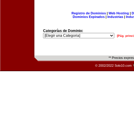
Registro de Dominios
|
Web Hosting
|
D
Dominios Expirados
|
Industrias
|
Indu
Categorías de Dominio:
[Pág. princi
** Precios expre
© 2002/2022 Solo10.com