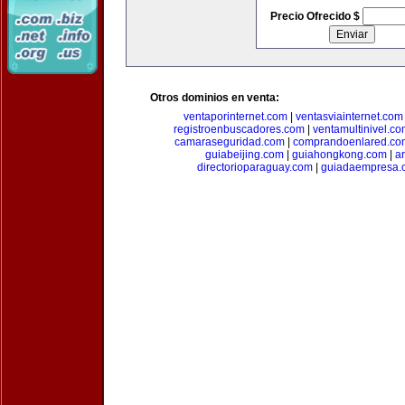
Precio Ofrecido $
Otros dominios en venta:
ventaporinternet.com
|
ventasviainternet.com
registroenbuscadores.com
|
ventamultinivel.c
camaraseguridad.com
|
comprandoenlared.co
guiabeijing.com
|
guiahongkong.com
|
a
directorioparaguay.com
|
guiadaempresa.