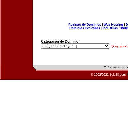
Registro de Dominios
|
Web Hosting
|
D
Dominios Expirados
|
Industrias
|
Indu
Categorías de Dominio:
[Pág. princi
** Precios expre
© 2002/2022 Solo10.com