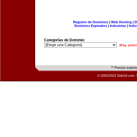
Registro de Dominios
|
Web Hosting
|
D
Dominios Expirados
|
Industrias
|
Indu
Categorías de Dominio:
[Pág. princi
** Precios expre
© 2002/2022 Solo10.com