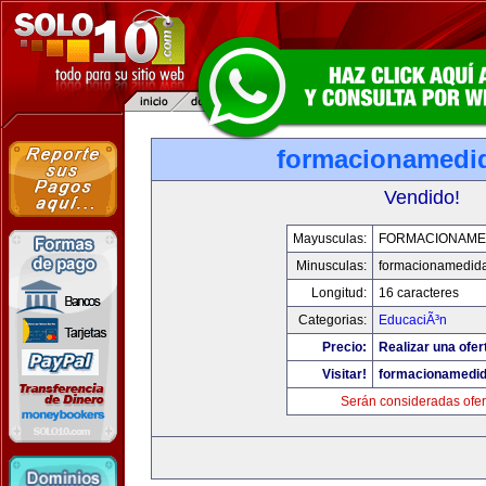
formacionamedi
Vendido!
Mayusculas:
FORMACIONAME
Minusculas:
formacionamedid
Longitud:
16 caracteres
Categorias:
EducaciÃ³n
Precio:
Realizar una ofer
Visitar!
formacionamedi
Serán consideradas ofer