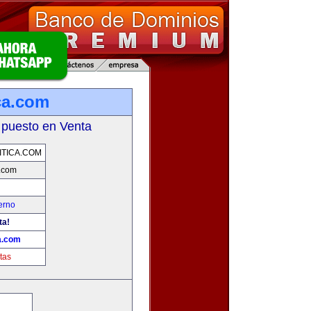
ca.com
 puesto en Venta
TICA.COM
a.com
erno
ta!
a.com
tas