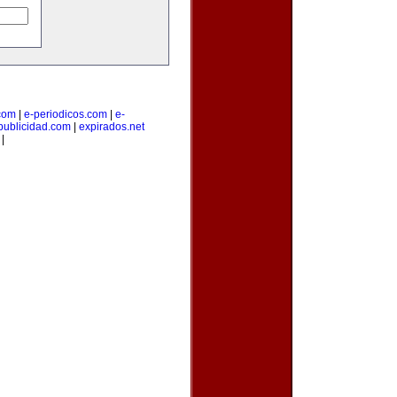
.com
|
e-periodicos.com
|
e-
publicidad.com
|
expirados.net
|