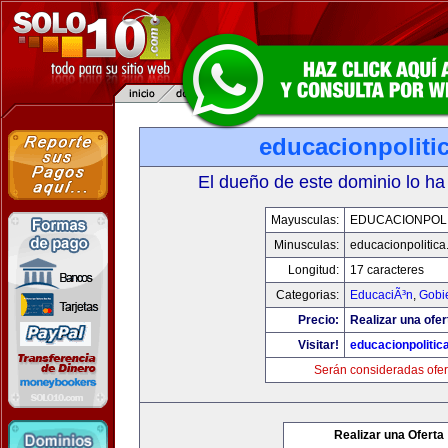
educacionpoliti
El dueño de este dominio lo ha
Mayusculas:
EDUCACIONPOLI
Minusculas:
educacionpolitic
Longitud:
17 caracteres
Categorias:
EducaciÃ³n
,
Gobi
Precio:
Realizar una ofer
Visitar!
educacionpolitic
Serán consideradas ofer
Realizar una Oferta