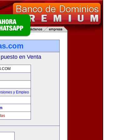
as.com
 puesto en Venta
S.COM
esiones y Empleo
om
tas