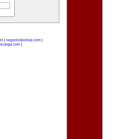
om
|
negociosbolivia.com
|
decarga.com
|