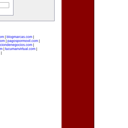
com
|
blogmarcas.com
|
com
|
pagospormovil.com
|
cciondenegocios.com
|
om
|
tucumanvirtual.com
|
|