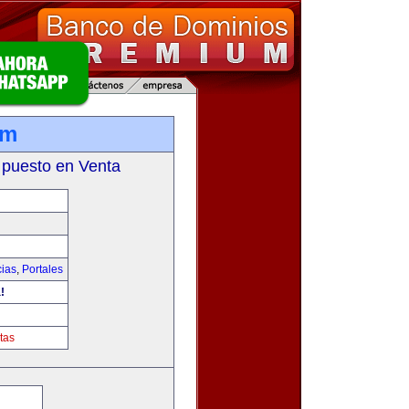
om
 puesto en Venta
cias
,
Portales
!
tas