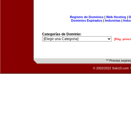
Registro de Dominios
|
Web Hosting
|
D
Dominios Expirados
|
Industrias
|
Indu
Categorías de Dominio:
[Pág. princi
** Precios expre
© 2002/2022 Solo10.com