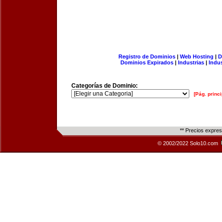
Registro de Dominios
|
Web Hosting
|
D
Dominios Expirados
|
Industrias
|
Indu
Categorías de Dominio:
[Pág. princi
** Precios expre
© 2002/2022 Solo10.com