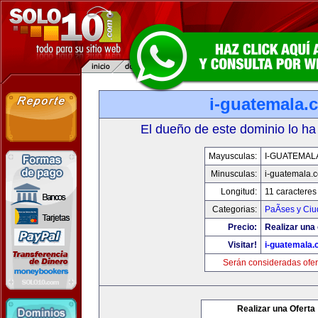
i-guatemala.
El dueño de este dominio lo ha
Mayusculas:
I-GUATEMAL
Minusculas:
i-guatemala.
Longitud:
11 caracteres
Categorias:
PaÃ­ses y Ci
Precio:
Realizar una 
Visitar!
i-guatemala
Serán consideradas ofer
Realizar una Oferta