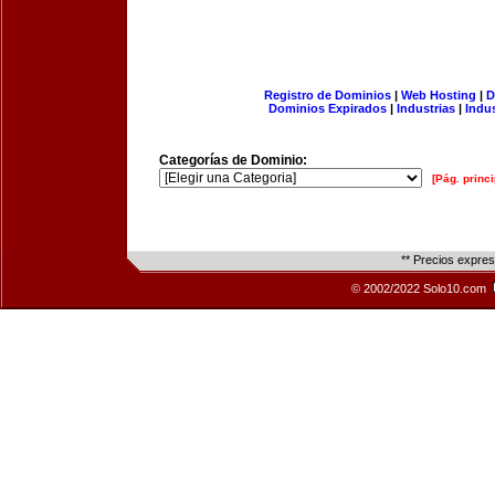
Registro de Dominios
|
Web Hosting
|
D
Dominios Expirados
|
Industrias
|
Indu
Categorías de Dominio:
[Pág. princi
** Precios expre
© 2002/2022 Solo10.com