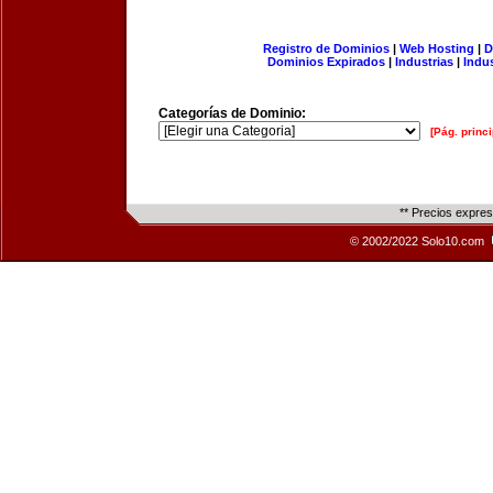
Registro de Dominios
|
Web Hosting
|
D
Dominios Expirados
|
Industrias
|
Indu
Categorías de Dominio:
[Pág. princi
** Precios expre
© 2002/2022 Solo10.com