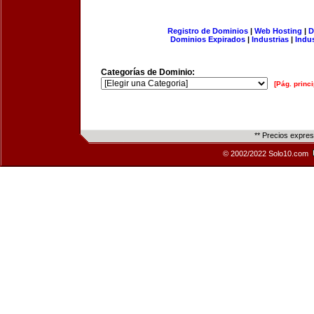
Registro de Dominios
|
Web Hosting
|
D
Dominios Expirados
|
Industrias
|
Indu
Categorías de Dominio:
[Pág. princi
** Precios expre
© 2002/2022 Solo10.com