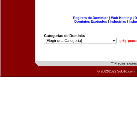
Registro de Dominios
|
Web Hosting
|
D
Dominios Expirados
|
Industrias
|
Indu
Categorías de Dominio:
[Pág. princi
** Precios expre
© 2002/2022 Solo10.com