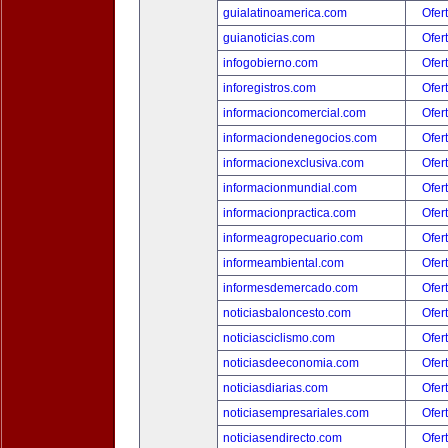
guialatinoamerica.com
Ofer
guianoticias.com
Ofer
infogobierno.com
Ofer
inforegistros.com
Ofer
informacioncomercial.com
Ofer
informaciondenegocios.com
Ofer
informacionexclusiva.com
Ofer
informacionmundial.com
Ofer
informacionpractica.com
Ofer
informeagropecuario.com
Ofer
informeambiental.com
Ofer
informesdemercado.com
Ofer
noticiasbaloncesto.com
Ofer
noticiasciclismo.com
Ofer
noticiasdeeconomia.com
Ofer
noticiasdiarias.com
Ofer
noticiasempresariales.com
Ofer
noticiasendirecto.com
Ofer