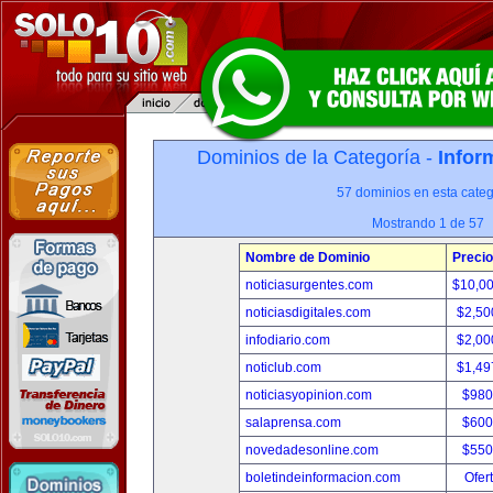
Dominios de la Categoría -
Infor
57 dominios en esta categ
Mostrando 1 de 57
Nombre de Dominio
Precio
noticiasurgentes.com
$10,0
noticiasdigitales.com
$2,50
infodiario.com
$2,00
noticlub.com
$1,49
noticiasyopinion.com
$980
salaprensa.com
$600
novedadesonline.com
$550
boletindeinformacion.com
Ofer