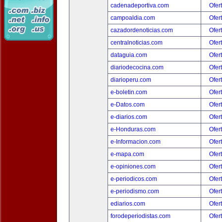
cadenadeportiva.com
Ofer
campoaldia.com
Ofer
cazadordenoticias.com
Ofer
centralnoticias.com
Ofer
dataguia.com
Ofer
diariodecocina.com
Ofer
diarioperu.com
Ofer
e-boletin.com
Ofer
e-Datos.com
Ofer
e-diarios.com
Ofer
e-Honduras.com
Ofer
e-Informacion.com
Ofer
e-mapa.com
Ofer
e-opiniones.com
Ofer
e-periodicos.com
Ofer
e-periodismo.com
Ofer
ediarios.com
Ofer
forodeperiodistas.com
Ofer