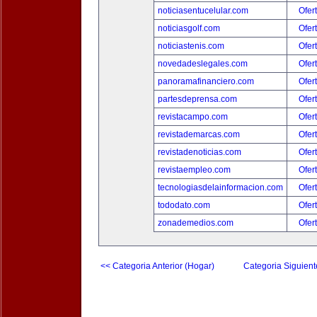
noticiasentucelular.com
Ofer
noticiasgolf.com
Ofer
noticiastenis.com
Ofer
novedadeslegales.com
Ofer
panoramafinanciero.com
Ofer
partesdeprensa.com
Ofer
revistacampo.com
Ofer
revistademarcas.com
Ofer
revistadenoticias.com
Ofer
revistaempleo.com
Ofer
tecnologiasdelainformacion.com
Ofer
tododato.com
Ofer
zonademedios.com
Ofer
<< Categoria Anterior (Hogar)
Categoria Siguient